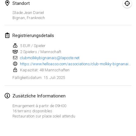
25. Jan. 2025
|
Frankreich
Standort
Stade Jean Daniel
Februar 2025
Bignan
,
Frankreich
US Mölkky Winter
Registrierungsdetails
7. Feb. 2025
|
Vereinigte Staaten
5 EUR / Spieler
2 Spielers / Mannschaft
Open des vendanges tardives
clubmolkkybignanais@laposte.net
8. Feb. 2025
|
Frankreich
https://www.helloasso.com/associations/club-molkky-bignanais/evenements/open-de-molkky-bignanais
Kapazität: 48 Mannschaften
Indoor de la CASAS
15. Juli 2025
Fälligkeitsdatum
:
15. Feb. 2025
|
Frankreich
Zusätzliche Informationen
SM HalliMölkky - Finnish Championship
15. Feb. 2025
|
Finnland
Emargement à partir de 09H00
16 terrains disponibles
Restauration sur place soleil attendu
Warm-up EM Indoor
Liste anzeigen
28. Feb. 2025
|
Tschechische Republik
241
Turnieren angezeigt
Kuratiert von
Mölkk Your World