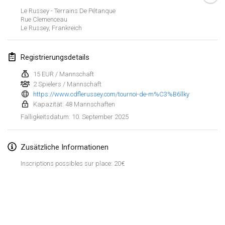
25. Jan. 2025
|
Frankreich
Le Russey - Terrains De Pétanque
Rue Clemenceau
Le Russey
,
Frankreich
Februar 2025
US Mölkky Winter
Registrierungsdetails
7. Feb. 2025
|
Vereinigte Staaten
15 EUR / Mannschaft
2 Spielers / Mannschaft
Open des vendanges tardives
https://www.cdflerussey.com/tournoi-de-m%C3%B6llky
8. Feb. 2025
|
Frankreich
Kapazität: 48 Mannschaften
10. September 2025
Fälligkeitsdatum
:
Indoor de la CASAS
15. Feb. 2025
|
Frankreich
Zusätzliche Informationen
SM HalliMölkky - Finnish Championship
Inscriptions possibles sur place: 20€
15. Feb. 2025
|
Finnland
Warm-up EM Indoor
Liste anzeigen
28. Feb. 2025
|
Tschechische Republik
241
Turnieren angezeigt
Kuratiert von
Mölkk Your World