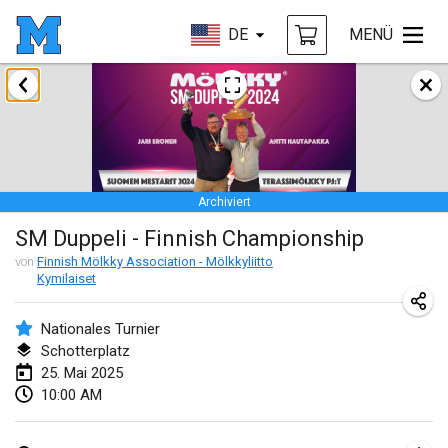
DE
MENÜ
Januar 2025
Tournoi Mixte ASPTTOM
18. Jan. 2025
|
Frankreich
Archiviert
Indoor Polish Open 2025 - Singles
SM Duppeli - Finnish Championship
18. Jan. 2025
|
Polen
von
Finnish Mölkky Association - Mölkkyliitto
Kymilaiset
Tournoi de St Max
19. Jan. 2025
|
Frankreich
Nationales Turnier
Schotterplatz
Indoor Polish Open 2025 - Doubles
25. Mai 2025
19. Jan. 2025
|
Polen
10:00 AM
Tournoi de Mölkky - Lesfous Dubâtonvaigeois