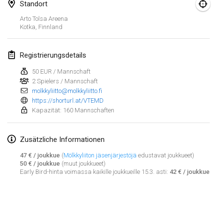
25. Jan. 2025
|
Frankreich
Standort
Arto Tolsa Areena
Kotka
,
Finnland
Februar 2025
US Mölkky Winter
Registrierungsdetails
7. Feb. 2025
|
Vereinigte Staaten
50 EUR / Mannschaft
2 Spielers / Mannschaft
Open des vendanges tardives
molkkyliitto@molkkyliitto.fi
8. Feb. 2025
|
Frankreich
https://shorturl.at/VTEMD
Kapazität: 160 Mannschaften
Indoor de la CASAS
15. Feb. 2025
|
Frankreich
Zusätzliche Informationen
SM HalliMölkky - Finnish Championship
47 € / joukkue
(
Mölkkyliiton jäsenjärjestöjä
edustavat joukkueet)
50 € / joukkue
(muut joukkueet)
15. Feb. 2025
|
Finnland
Early Bird-hinta voimassa kaikille joukkueille 15.3. asti:
42 € / joukkue
Warm-up EM Indoor
Liste anzeigen
28. Feb. 2025
|
Tschechische Republik
241
Turnieren angezeigt
Kuratiert von
Mölkk Your World