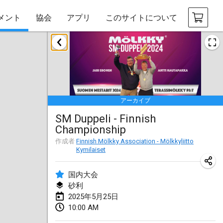
メント
協会
アプリ
このサイトについて
2025年1月
Tournoi Mixte ASPTTOM
2025年1月18日
|
フランス
アーカイブ
Indoor Polish Open 2025 - Singles
SM Duppeli - Finnish
2025年1月18日
|
ポーランド
Championship
Tournoi de St Max
作成者
Finnish Mölkky Association - Mölkkyliitto
Kymilaiset
2025年1月19日
|
フランス
国内大会
Indoor Polish Open 2025 - Doubles
砂利
2025年1月19日
|
ポーランド
2025年5月25日
10:00 AM
Tournoi de Mölkky - Lesfous Dubâtonvaigeois