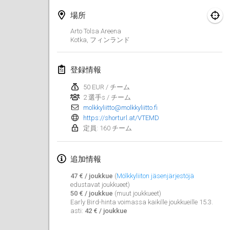
2025年1月25日
|
フランス
場所
2025年2月
Arto Tolsa Areena
Kotka
,
フィンランド
US Mölkky Winter
2025年2月7日
|
アメリカ合衆国
登録情報
50 EUR / チーム
Open des vendanges tardives
2 選手s / チーム
2025年2月8日
|
フランス
molkkyliitto@molkkyliitto.fi
https://shorturl.at/VTEMD
Indoor de la CASAS
定員: 160 チーム
2025年2月15日
|
フランス
追加情報
SM HalliMölkky - Finnish Championship
2025年2月15日
|
フィンランド
47 € / joukkue
(
Mölkkyliiton jäsenjärjestöjä
edustavat joukkueet)
50 € / joukkue
(muut joukkueet)
Warm-up EM Indoor
Early Bird-hinta voimassa kaikille joukkueille 15.3.
asti:
42 € / joukkue
2025年2月28日
|
チェコ