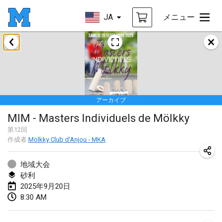
JA
メニュー
2025年1月
Tournoi Mixte ASPTTOM
2025年1月18日
|
フランス
アーカイブ
Indoor Polish Open 2025 - Singles
MIM - Masters Individuels de Mölkky
2025年1月18日
|
ポーランド
第
12
回
作成者
Mölkky Club d'Anjou - MKA
Tournoi de St Max
2025年1月19日
|
フランス
地域大会
砂利
Indoor Polish Open 2025 - Doubles
2025年9月20日
2025年1月19日
|
ポーランド
8:30 AM
Tournoi de Mölkky - Lesfous Dubâtonvaigeois