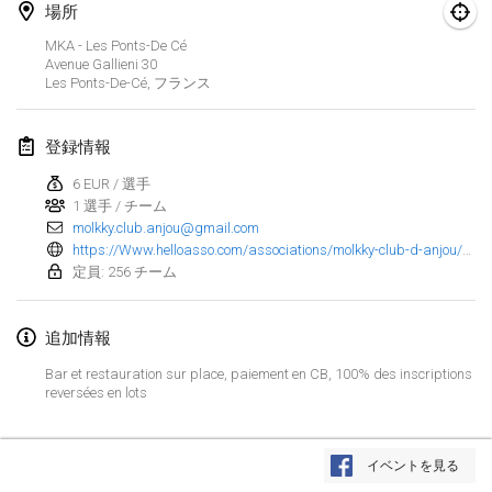
2025年1月25日
|
フランス
場所
MKA - Les Ponts-De Cé
2025年2月
Avenue Gallieni
30
Les Ponts-De-Cé
,
フランス
US Mölkky Winter
2025年2月7日
|
アメリカ合衆国
登録情報
6 EUR / 選手
Open des vendanges tardives
1 選手 / チーム
2025年2月8日
|
フランス
molkky.club.anjou@gmail.com
https://Www.helloasso.com/associations/molkky-club-d-anjou/evenements/mim-2025-masters-individuels-de-molkky-2
Indoor de la CASAS
定員: 256 チーム
2025年2月15日
|
フランス
追加情報
SM HalliMölkky - Finnish Championship
Bar et restauration sur place, paiement en CB, 100% des inscriptions
2025年2月15日
|
フィンランド
reversées en lots
Warm-up EM Indoor
リストを表示
2025年2月28日
|
チェコ
イベントを見る
表示中
241
トーナメント
監修:
Mölkk Your World