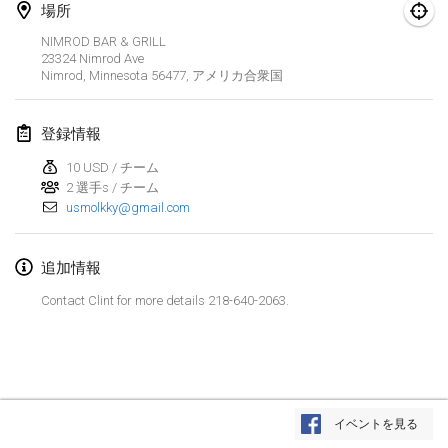
2025年1月25日
|
フランス
場所
NIMROD BAR & GRILL
2025年2月
23324 Nimrod Ave
Nimrod, Minnesota 56477
,
アメリカ合衆国
US Mölkky Winter
2025年2月7日
|
アメリカ合衆国
登録情報
10 USD / チーム
Open des vendanges tardives
2 選手s / チーム
2025年2月8日
|
フランス
usmolkky@gmail.com
Indoor de la CASAS
追加情報
2025年2月15日
|
フランス
Contact Clint for more details 218-640-2063.
SM HalliMölkky - Finnish Championship
2025年2月15日
|
フィンランド
Warm-up EM Indoor
リストを表示
2025年2月28日
|
チェコ
イベントを見る
表示中
241
トーナメント
監修:
Mölkk Your World