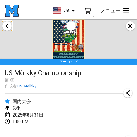
JA
メニュー
2025年1月
Tournoi Mixte ASPTTOM
2025年1月18日
|
フランス
アーカイブ
Indoor Polish Open 2025 - Singles
US Mölkky Championship
2025年1月18日
|
ポーランド
第
9
回
作成者
US Mölkky
Tournoi de St Max
2025年1月19日
|
フランス
国内大会
砂利
Indoor Polish Open 2025 - Doubles
2025年8月31日
2025年1月19日
|
ポーランド
1:00 PM
Tournoi de Mölkky - Lesfous Dubâtonvaigeois