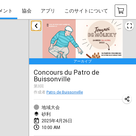
メント
協会
アプリ
このサイトについて
2025年1月
Tournoi Mixte ASPTTOM
2025年1月18日
|
フランス
アーカイブ
Indoor Polish Open 2025 - Singles
Concours du Patro de
2025年1月18日
|
ポーランド
Buissonville
Tournoi de St Max
第
3
回
作成者
Patro de Buissonville
2025年1月19日
|
フランス
地域大会
Indoor Polish Open 2025 - Doubles
砂利
2025年1月19日
|
ポーランド
2025年4月26日
10:00 AM
Tournoi de Mölkky - Lesfous Dubâtonvaigeois