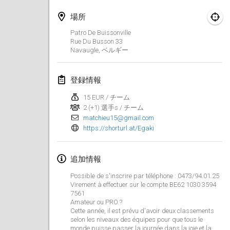
2025年1月25日
|
フランス
場所
2025年2月
Patro De Buissonville
Rue Du Busson
33
Navaugle
,
ベルギー
US Mölkky Winter
2025年2月7日
|
アメリカ合衆国
登録情報
Open des vendanges tardives
15 EUR / チーム
2025年2月8日
|
フランス
2 (+1) 選手s / チーム
matchieu15@gmail.com
Indoor de la CASAS
https://shorturl.at/Egaki
2025年2月15日
|
フランス
追加情報
SM HalliMölkky - Finnish Championship
2025年2月15日
|
フィンランド
Possible de s'inscrire par téléphone : 0473/94.01.25
Virement à effectuer sur le compte BE62 1030 3594
7561
Warm-up EM Indoor
Amateur ou PRO ?
Cette année, il est prévu d'avoir deux classements
2025年2月28日
|
チェコ
selon les niveaux des équipes pour que tous le
monde puisse passer la journée dans la joie et la