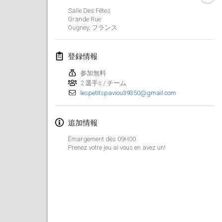
2025年1月25日
|
フランス
Salle Des Fêtes
Grande Rue
Ougney
,
フランス
2025年2月
US Mölkky Winter
登録情報
2025年2月7日
|
アメリカ合衆国
参加無料
2 選手s / チーム
Open des vendanges tardives
lespetitspaviou39350@gmail.com
2025年2月8日
|
フランス
Indoor de la CASAS
追加情報
2025年2月15日
|
フランス
Émargement dès 09H00
Prenez votre jeu ai vous en avez un!
SM HalliMölkky - Finnish Championship
2025年2月15日
|
フィンランド
Warm-up EM Indoor
2025年2月28日
|
チェコ