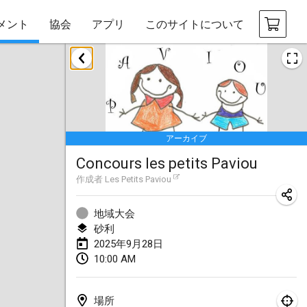
メント
協会
アプリ
このサイトについて
2025年1月
Tournoi Mixte ASPTTOM
2025年1月18日
|
フランス
アーカイブ
Indoor Polish Open 2025 - Singles
Concours les petits Paviou
2025年1月18日
|
ポーランド
作成者
Les Petits Paviou
Tournoi de St Max
2025年1月19日
|
フランス
地域大会
砂利
Indoor Polish Open 2025 - Doubles
2025年9月28日
10:00 AM
2025年1月19日
|
ポーランド
Tournoi de Mölkky - Lesfous Dubâtonvaigeois
場所