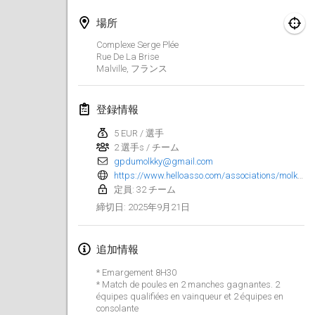
2025年1月25日
|
フランス
場所
2025年2月
Complexe Serge Plée
Rue De La Brise
Malville
,
フランス
US Mölkky Winter
2025年2月7日
|
アメリカ合衆国
登録情報
Open des vendanges tardives
5 EUR / 選手
2025年2月8日
|
フランス
2 選手s / チーム
gpdumolkky@gmail.com
Indoor de la CASAS
https://www.helloasso.com/associations/molkky-association/evenements/gp-du-molkky-triple-couronne
2025年2月15日
|
フランス
定員: 32 チーム
2025年9月21日
締切日
:
SM HalliMölkky - Finnish Championship
2025年2月15日
|
フィンランド
追加情報
* Emargement 8H30
Warm-up EM Indoor
* Match de poules en 2 manches gagnantes. 2
2025年2月28日
|
チェコ
équipes qualifiées en vainqueur et 2 équipes en
consolante