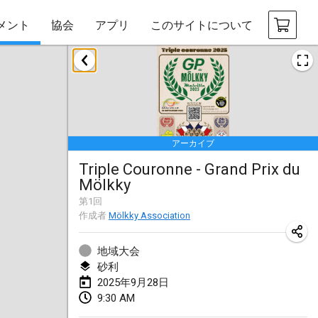
メント
協会
アプリ
このサイトについて
2025年1月
Tournoi Mixte ASPTTOM
2025年1月18日
|
フランス
アーカイブ
Indoor Polish Open 2025 - Singles
Triple Couronne - Grand Prix du
2025年1月18日
|
ポーランド
Mölkky
Tournoi de St Max
第
1
回
作成者
Mölkky Association
2025年1月19日
|
フランス
地域大会
Indoor Polish Open 2025 - Doubles
砂利
2025年1月19日
|
ポーランド
2025年9月28日
9:30 AM
Tournoi de Mölkky - Lesfous Dubâtonvaigeois