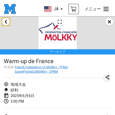
JA
メニュー
2025年1月
Tournoi Mixte ASPTTOM
2025年1月18日
|
フランス
アーカイブ
Indoor Polish Open 2025 - Singles
Warm-up de France
2025年1月18日
|
ポーランド
作成者
French Federation of Mölkky - FFMö
SuperPotesDuMölkky - SPAM
Tournoi de St Max
2025年1月19日
|
フランス
地域大会
砂利
Indoor Polish Open 2025 - Doubles
2025年6月6日
2025年1月19日
|
ポーランド
2:00 PM
Tournoi de Mölkky - Lesfous Dubâtonvaigeois