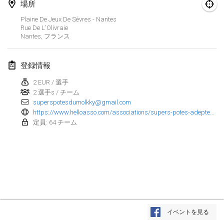
2025年1月25日
|
フランス
場所
Plaine De Jeux De Sèvres - Nantes
Rue De L'Olivraie
2025年2月
Nantes
,
フランス
US Mölkky Winter
2025年2月7日
|
アメリカ合衆国
登録情報
2 EUR / 選手
Open des vendanges tardives
2 選手s / チーム
2025年2月8日
|
フランス
superspotesdumolkky@gmail.com
https://www.helloasso.com/associations/supers-potes-adeptes-du-molkky/evenements/warm-up-open-de-france-2025-2
Indoor de la CASAS
定員: 64 チーム
2025年2月15日
|
フランス
SM HalliMölkky - Finnish Championship
2025年2月15日
|
フィンランド
Warm-up EM Indoor
リストを表示
2025年2月28日
|
チェコ
イベントを見る
表示中
241
トーナメント
監修:
Mölkk Your World