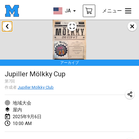
JA
メニュー
2025年1月
Tournoi Mixte ASPTTOM
2025年1月18日
|
フランス
アーカイブ
Indoor Polish Open 2025 - Singles
Jupiller Mölkky Cup
2025年1月18日
|
ポーランド
第
7
回
作成者
Jupiller Mölkky Club
Tournoi de St Max
2025年1月19日
|
フランス
地域大会
屋内
Indoor Polish Open 2025 - Doubles
2025年9月6日
2025年1月19日
|
ポーランド
10:00 AM
Tournoi de Mölkky - Lesfous Dubâtonvaigeois