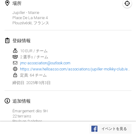
2025年1月25日
|
フランス
場所
Jupiller - Mairie
2025年2月
Place De La Mairie
4
Plouzévédé
,
フランス
US Mölkky Winter
2025年2月7日
|
アメリカ合衆国
登録情報
10 EUR / チーム
Open des vendanges tardives
2 選手s / チーム
2025年2月8日
|
フランス
jmc-association@outlook.com
https://www.helloasso.com/associations/jupiller-molkky-club/evenements/jupiller-molkky-club-7
Indoor de la CASAS
定員: 64 チーム
2025年2月15日
|
フランス
2025年9月3日
締切日
:
SM HalliMölkky - Finnish Championship
追加情報
2025年2月15日
|
フィンランド
Émargement dès 9H
22 terrains
Warm-up EM Indoor
リストを表示
Poule en 2 sèches
2025年2月28日
|
チェコ
Buvette restauration musique et soleil à gogo
イベントを見る
表示中
241
トーナメント
監修:
Mölkk Your World