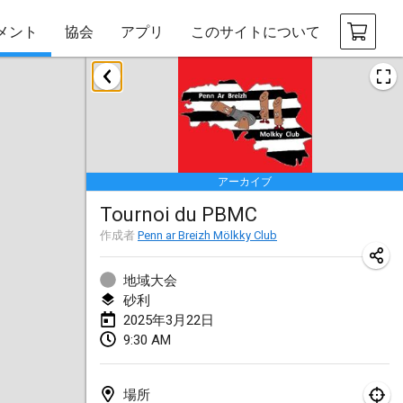
メント
協会
アプリ
このサイトについて
2025年1月
Tournoi Mixte ASPTTOM
2025年1月18日
|
フランス
アーカイブ
Indoor Polish Open 2025 - Singles
Tournoi du PBMC
2025年1月18日
|
ポーランド
作成者
Penn ar Breizh Mölkky Club
Tournoi de St Max
2025年1月19日
|
フランス
地域大会
砂利
Indoor Polish Open 2025 - Doubles
2025年3月22日
9:30 AM
2025年1月19日
|
ポーランド
Tournoi de Mölkky - Lesfous Dubâtonvaigeois
場所