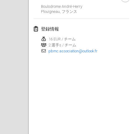
2025年1月25日
|
フランス
Boulodrome André-Herry
Plouigneau
,
フランス
2025年2月
登録情報
US Mölkky Winter
2025年2月7日
|
アメリカ合衆国
16 EUR / チーム
2 選手s / チーム
pbmc.association@outlook.fr
Open des vendanges tardives
2025年2月8日
|
フランス
Indoor de la CASAS
2025年2月15日
|
フランス
SM HalliMölkky - Finnish Championship
2025年2月15日
|
フィンランド
Warm-up EM Indoor
2025年2月28日
|
チェコ