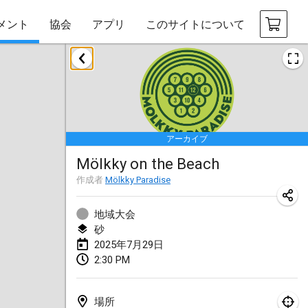
メント
協会
アプリ
このサイトについて
2025年1月
Tournoi Mixte ASPTTOM
2025年1月18日
|
フランス
アーカイブ
Indoor Polish Open 2025 - Singles
Mölkky on the Beach
2025年1月18日
|
ポーランド
作成者
Mölkky Paradise
Tournoi de St Max
2025年1月19日
|
フランス
地域大会
砂
Indoor Polish Open 2025 - Doubles
2025年7月29日
2:30 PM
2025年1月19日
|
ポーランド
Tournoi de Mölkky - Lesfous Dubâtonvaigeois
場所