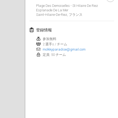
2025年1月25日
|
フランス
Plage Des Demoiselles - St Hilaire De Riez
Esplanade De La Mer
Saint-Hilaire-De-Riez
,
フランス
2025年2月
US Mölkky Winter
登録情報
2025年2月7日
|
アメリカ合衆国
参加無料
2 選手s / チーム
Open des vendanges tardives
molkkyparadise@gmail.com
2025年2月8日
|
フランス
定員: 50 チーム
Indoor de la CASAS
2025年2月15日
|
フランス
SM HalliMölkky - Finnish Championship
2025年2月15日
|
フィンランド
Warm-up EM Indoor
2025年2月28日
|
チェコ