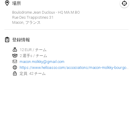
2025年1月25日
|
フランス
場所
Boulodrome Jean Ducloux - HQ MA.M.BO
2025年2月
Rue Des Trappistines
31
Macon
,
フランス
US Mölkky Winter
2025年2月7日
|
アメリカ合衆国
登録情報
12 EUR / チーム
Open des vendanges tardives
2 選手s / チーム
2025年2月8日
|
フランス
macon.molkky@gmail.com
https://www.helloasso.com/associations/macon-molkky-bourgogne/evenements/open-de-molkky-du-ma-m-bo-le-29-novembre-2025?fbclid=IwdGRleAMi1-9jbGNrAyLX7GV4dG4DYWVtAjExAAEexUrhPm9rUSAbg3QRXDQNDE3h0kri20-3znQmLxEvtve7AWKlJPFzBAoZfbw_aem_yYYsivdZQFgBDuUFw4uVHA
Indoor de la CASAS
定員: 42 チーム
2025年2月15日
|
フランス
SM HalliMölkky - Finnish Championship
2025年2月15日
|
フィンランド
Warm-up EM Indoor
リストを表示
2025年2月28日
|
チェコ
表示中
241
トーナメント
監修:
Mölkk Your World