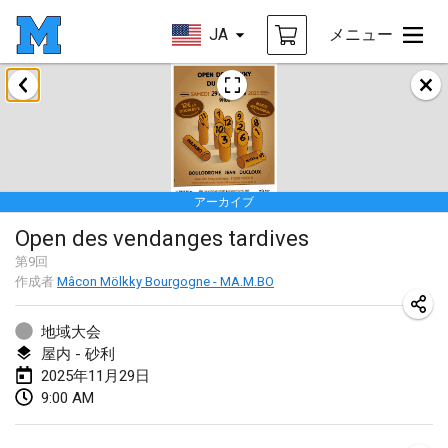
JA
メニュー
2025年1月
Tournoi Mixte ASPTTOM
2025年1月18日
|
フランス
アーカイブ
Indoor Polish Open 2025 - Singles
Open des vendanges tardives
2025年1月18日
|
ポーランド
第
9
回
作成者
Mâcon Mölkky Bourgogne - MA.M.BO
Tournoi de St Max
2025年1月19日
|
フランス
地域大会
屋内 - 砂利
Indoor Polish Open 2025 - Doubles
2025年11月29日
2025年1月19日
|
ポーランド
9:00 AM
Tournoi de Mölkky - Lesfous Dubâtonvaigeois