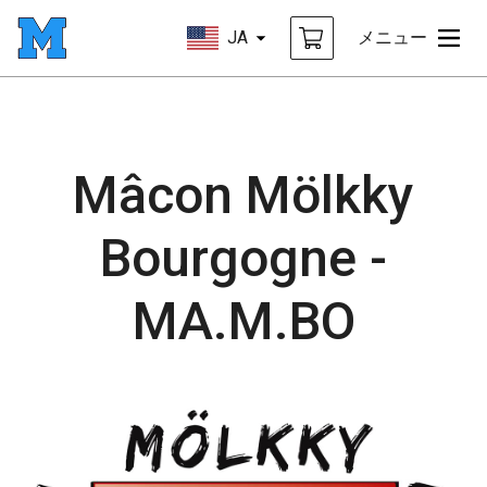
JA
メニュー
Mâcon Mölkky
Bourgogne -
MA.M.BO