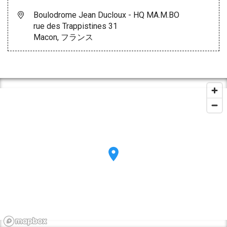
Boulodrome Jean Ducloux - HQ MA.M.BO
rue des Trappistines 31
Macon, フランス