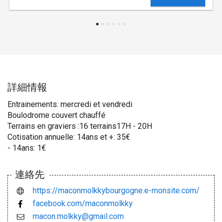
詳細情報
Entrainements: mercredi et vendredi
Boulodrome couvert chauffé
Terrains en graviers :16 terrains17H - 20H
Cotisation annuelle: 14ans et +: 35€
- 14ans: 1€
連絡先
https://maconmolkkybourgogne.e-monsite.com/
facebook.com/maconmolkky
macon.molkky@gmail.com