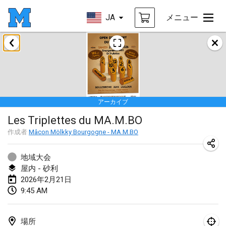
JA
メニュー
2026年1月
Tournoi de la bonne année
2026年1月10日
|
フランス
アーカイブ
Open de Boulay Triplette
Les Triplettes du MA.M.BO
2026年1月17日
|
フランス
作成者
Mâcon Mölkky Bourgogne - MA.M.BO
中止
Concours de Honnelles
2026年1月18日
|
ベルギー
地域大会
屋内 - 砂利
Tournoi de Mölkky - Lesfous Dubâtonvaigeois
2026年2月21日
9:45 AM
2026年1月31日
|
フランス
2026年2月
場所