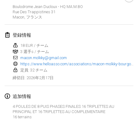
Boulodrome Jean Ducloux - HQ MA.M.BO
Finska Social Tournament and World Championship Squad Selection
Rue Des Trappistines
31
2026年2月1日
|
オーストラリア
Macon
,
フランス
Indoor Polish Open 2026 - Doubles
登録情報
2026年2月7日
|
ポーランド
18 EUR / チーム
3 選手s / チーム
Lazala Indoor Cup ZMGZEG
macon.molkky@gmail.com
2026年2月7日
|
ハンガリー
https://www.helloasso.com/associations/macon-molkky-bourgogne/evenements/open-de-molkky-du-ma-m-bo-le-21-fevrier-2026
定員: 32 チーム
Indoor Polish Open 2026 - Singles
2026年2月17日
締切日
:
2026年2月8日
|
ポーランド
追加情報
StranaMölkky
2026年2月14日
|
イタリア
4 POULES DE 8 PUIS PHASES FINALES 16 TRIPLETTES AU
PRINCIPAL ET 16 TRIPLETTES AU COMPLEMENTAIRE
16 terrains
GB Master
リストを表示
2026年2月21日
|
イギリス
表示中
168
トーナメント
監修:
Mölkk Your World