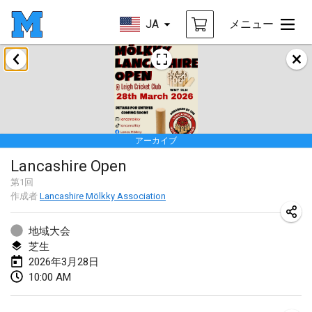
JA
メニュー
2026年1月
Tournoi de la bonne année
2026年1月10日
|
フランス
アーカイブ
Open de Boulay Triplette
Lancashire Open
2026年1月17日
|
フランス
第
1
回
中止
作成者
Lancashire Mölkky Association
Concours de Honnelles
2026年1月18日
|
ベルギー
地域大会
芝生
Tournoi de Mölkky - Lesfous Dubâtonvaigeois
2026年3月28日
2026年1月31日
|
フランス
10:00 AM
2026年2月