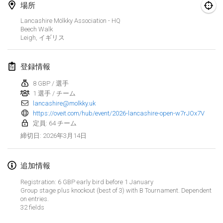
場所
Finska Social Tournament and World Championship Squad Selection
Lancashire Mölkky Association - HQ
2026年2月1日
|
オーストラリア
Beech Walk
Leigh
,
イギリス
Indoor Polish Open 2026 - Doubles
2026年2月7日
|
ポーランド
登録情報
8 GBP / 選手
Lazala Indoor Cup ZMGZEG
1 選手 / チーム
2026年2月7日
|
ハンガリー
lancashire@molkky.uk
https://oveit.com/hub/event/2026-lancashire-open-w7rJOx7V
Indoor Polish Open 2026 - Singles
定員: 64 チーム
2026年2月8日
|
ポーランド
2026年3月14日
締切日
:
StranaMölkky
追加情報
2026年2月14日
|
イタリア
Registration: 6 GBP early bird before 1 January
Group stage plus knockout (best of 3) with B Tournament. Dependent
GB Master
リストを表示
on entries.
2026年2月21日
|
イギリス
32 fields
表示中
168
トーナメント
監修:
Mölkk Your World