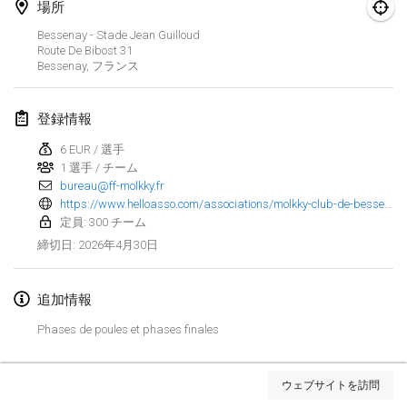
場所
Finska Social Tournament and World Championship Squad Selection
Bessenay - Stade Jean Guilloud
2026年2月1日
|
オーストラリア
Route De Bibost
31
Bessenay
,
フランス
Indoor Polish Open 2026 - Doubles
2026年2月7日
|
ポーランド
登録情報
6 EUR / 選手
Lazala Indoor Cup ZMGZEG
1 選手 / チーム
2026年2月7日
|
ハンガリー
bureau@ff-molkky.fr
https://www.helloasso.com/associations/molkky-club-de-bessenay/evenements/championnat-de-france-individuel-federal
Indoor Polish Open 2026 - Singles
定員: 300 チーム
2026年2月8日
|
ポーランド
2026年4月30日
締切日
:
StranaMölkky
追加情報
2026年2月14日
|
イタリア
Phases de poules et phases finales
GB Master
リストを表示
2026年2月21日
|
イギリス
ウェブサイトを訪問
表示中
168
トーナメント
監修:
Mölkk Your World