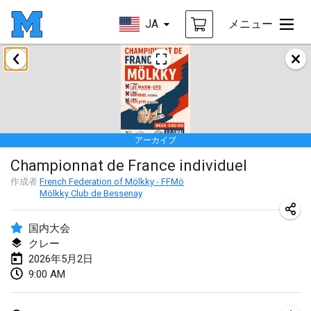
JA
メニュー
2026年1月
Tournoi de la bonne année
2026年1月10日
|
フランス
アーカイブ
Open de Boulay Triplette
Championnat de France individuel
2026年1月17日
|
フランス
作成者
French Federation of Mölkky - FFMö
中止
Mölkky Club de Bessenay
Concours de Honnelles
2026年1月18日
|
ベルギー
国内大会
クレー
Tournoi de Mölkky - Lesfous Dubâtonvaigeois
2026年5月2日
2026年1月31日
|
フランス
9:00 AM
2026年2月