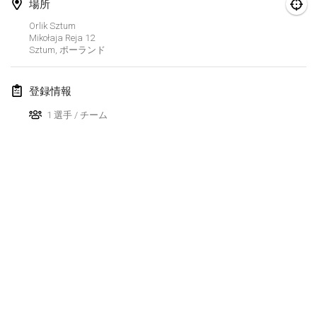
場所
Finska Social Tournament and World Championship Squad Selection
Orlik Sztum
2026年2月1日
|
オーストラリア
Mikołaja Reja
12
Sztum
,
ポーランド
Indoor Polish Open 2026 - Doubles
2026年2月7日
|
ポーランド
登録情報
1 選手 / チーム
Lazala Indoor Cup ZMGZEG
2026年2月7日
|
ハンガリー
Indoor Polish Open 2026 - Singles
2026年2月8日
|
ポーランド
StranaMölkky
2026年2月14日
|
イタリア
GB Master
リストを表示
2026年2月21日
|
イギリス
表示中
168
トーナメント
監修:
Mölkk Your World