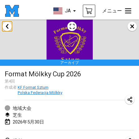
JA
メニュー
2026年1月
Tournoi de la bonne année
2026年1月10日
|
フランス
アーカイブ
Open de Boulay Triplette
Format Mölkky Cup 2026
2026年1月17日
|
フランス
第
4
回
中止
作成者
KF Format Sztum
Concours de Honnelles
Polska Federacja Mölkky
2026年1月18日
|
ベルギー
地域大会
Tournoi de Mölkky - Lesfous Dubâtonvaigeois
芝生
2026年1月31日
|
フランス
2026年5月30日
2026年2月