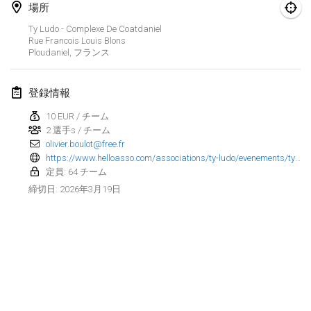
場所
Finska Social Tournament and World Championship Squad Selection
Ty Ludo - Complexe De Coatdaniel
2026年2月1日
|
オーストラリア
Rue Francois Louis Blons
Ploudaniel
,
フランス
Indoor Polish Open 2026 - Doubles
2026年2月7日
|
ポーランド
登録情報
10 EUR / チーム
Lazala Indoor Cup ZMGZEG
2 選手s / チーム
2026年2月7日
|
ハンガリー
olivier.boulot@free.fr
https://www.helloasso.com/associations/ty-ludo/evenements/ty-molkky-2026
Indoor Polish Open 2026 - Singles
定員: 64 チーム
2026年2月8日
|
ポーランド
2026年3月19日
締切日
:
StranaMölkky
2026年2月14日
|
イタリア
GB Master
リストを表示
2026年2月21日
|
イギリス
表示中
168
トーナメント
監修:
Mölkk Your World