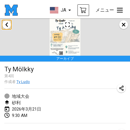
JA
メニュー
2026年1月
Tournoi de la bonne année
2026年1月10日
|
フランス
アーカイブ
Open de Boulay Triplette
Ty Mölkky
2026年1月17日
|
フランス
第
4
回
中止
作成者
Ty Ludo
Concours de Honnelles
2026年1月18日
|
ベルギー
地域大会
砂利
Tournoi de Mölkky - Lesfous Dubâtonvaigeois
2026年3月21日
2026年1月31日
|
フランス
9:30 AM
2026年2月