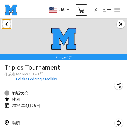
JA
メニュー
2026年1月
Tournoi de la bonne année
2026年1月10日
|
フランス
アーカイブ
Open de Boulay Triplette
Triples Tournament
2026年1月17日
|
フランス
作成者
Mölkky Oława
中止
Polska Federacja Mölkky
Concours de Honnelles
2026年1月18日
|
ベルギー
地域大会
砂利
Tournoi de Mölkky - Lesfous Dubâtonvaigeois
2026年4月26日
2026年1月31日
|
フランス
2026年2月
場所