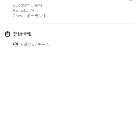
Bulodrom Oława
Finska Social Tournament and World Championship Squad Selection
Rybacka
29
Oława
,
ポーランド
2026年2月1日
|
オーストラリア
Indoor Polish Open 2026 - Doubles
登録情報
2026年2月7日
|
ポーランド
3 選手s / チーム
Lazala Indoor Cup ZMGZEG
2026年2月7日
|
ハンガリー
Indoor Polish Open 2026 - Singles
2026年2月8日
|
ポーランド
StranaMölkky
2026年2月14日
|
イタリア
GB Master
リストを表示
2026年2月21日
|
イギリス
表示中
168
トーナメント
監修:
Mölkk Your World