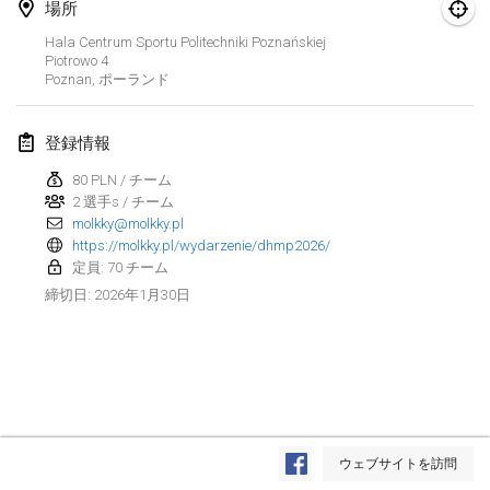
場所
Finska Social Tournament and World Championship Squad Selection
Hala Centrum Sportu Politechniki Poznańskiej
2026年2月1日
|
オーストラリア
Piotrowo
4
Poznan
,
ポーランド
Indoor Polish Open 2026 - Doubles
2026年2月7日
|
ポーランド
登録情報
80 PLN / チーム
Lazala Indoor Cup ZMGZEG
2 選手s / チーム
2026年2月7日
|
ハンガリー
molkky@molkky.pl
https://molkky.pl/wydarzenie/dhmp2026/
Indoor Polish Open 2026 - Singles
定員: 70 チーム
2026年2月8日
|
ポーランド
2026年1月30日
締切日
:
StranaMölkky
2026年2月14日
|
イタリア
GB Master
リストを表示
2026年2月21日
|
イギリス
ウェブサイトを訪問
表示中
168
トーナメント
監修:
Mölkk Your World