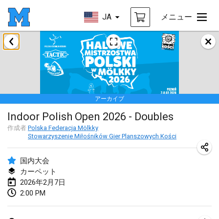
JA
メニュー
2026年1月
Tournoi de la bonne année
2026年1月10日
|
フランス
アーカイブ
Open de Boulay Triplette
Indoor Polish Open 2026 - Doubles
2026年1月17日
|
フランス
作成者
Polska Federacja Mölkky
中止
Stowarzyszenie Miłośników Gier Planszowych Kości
Concours de Honnelles
2026年1月18日
|
ベルギー
国内大会
カーペット
Tournoi de Mölkky - Lesfous Dubâtonvaigeois
2026年2月7日
2026年1月31日
|
フランス
2:00 PM
2026年2月