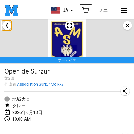
JA
メニュー
2026年1月
Tournoi de la bonne année
2026年1月10日
|
フランス
アーカイブ
Open de Boulay Triplette
Open de Surzur
2026年1月17日
|
フランス
第
2
回
中止
作成者
Association Surzur Mölkky
Concours de Honnelles
2026年1月18日
|
ベルギー
地域大会
クレー
Tournoi de Mölkky - Lesfous Dubâtonvaigeois
2026年6月13日
2026年1月31日
|
フランス
10:00 AM
2026年2月