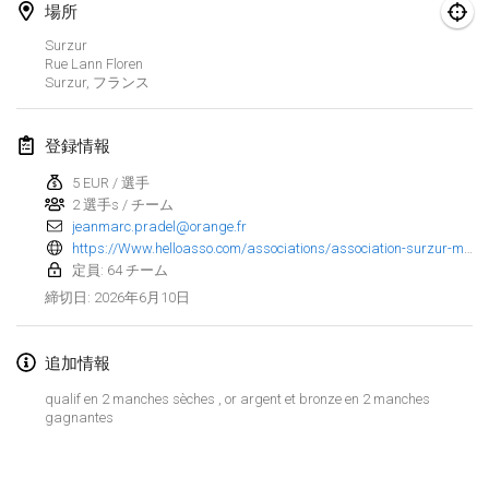
場所
Finska Social Tournament and World Championship Squad Selection
Surzur
2026年2月1日
|
オーストラリア
Rue Lann Floren
Surzur
,
フランス
Indoor Polish Open 2026 - Doubles
2026年2月7日
|
ポーランド
登録情報
5 EUR / 選手
Lazala Indoor Cup ZMGZEG
2 選手s / チーム
2026年2月7日
|
ハンガリー
jeanmarc.pradel@orange.fr
https://Www.helloasso.com/associations/association-surzur-molkky/evenements/tournoi-de-molkky-4
Indoor Polish Open 2026 - Singles
定員: 64 チーム
2026年2月8日
|
ポーランド
2026年6月10日
締切日
:
StranaMölkky
追加情報
2026年2月14日
|
イタリア
qualif en 2 manches sèches , or argent et bronze en 2 manches
gagnantes
GB Master
リストを表示
2026年2月21日
|
イギリス
表示中
168
トーナメント
監修:
Mölkk Your World