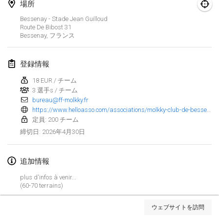
場所
Finska Social Tournament and World Championship Squad Selection
Bessenay - Stade Jean Guilloud
2026年2月1日
|
オーストラリア
Route De Bibost
31
Bessenay
,
フランス
Indoor Polish Open 2026 - Doubles
2026年2月7日
|
ポーランド
登録情報
18 EUR / チーム
Lazala Indoor Cup ZMGZEG
3 選手s / チーム
2026年2月7日
|
ハンガリー
bureau@ff-molkky.fr
https://www.helloasso.com/associations/molkky-club-de-bessenay/evenements/championnat-de-france-triplette-panachee-federal
Indoor Polish Open 2026 - Singles
定員: 200 チーム
2026年2月8日
|
ポーランド
2026年4月30日
締切日
:
StranaMölkky
追加情報
2026年2月14日
|
イタリア
plus d'infos à venir...
(60-70 terrains)
GB Master
リストを表示
2026年2月21日
|
イギリス
ウェブサイトを訪問
表示中
168
トーナメント
監修:
Mölkk Your World