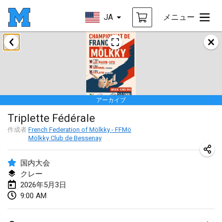
JA
メニュー
2026年1月
Tournoi de la bonne année
2026年1月10日
|
フランス
アーカイブ
Open de Boulay Triplette
Triplette Fédérale
2026年1月17日
|
フランス
作成者
French Federation of Mölkky - FFMö
中止
Mölkky Club de Bessenay
Concours de Honnelles
2026年1月18日
|
ベルギー
国内大会
クレー
Tournoi de Mölkky - Lesfous Dubâtonvaigeois
2026年5月3日
2026年1月31日
|
フランス
9:00 AM
2026年2月