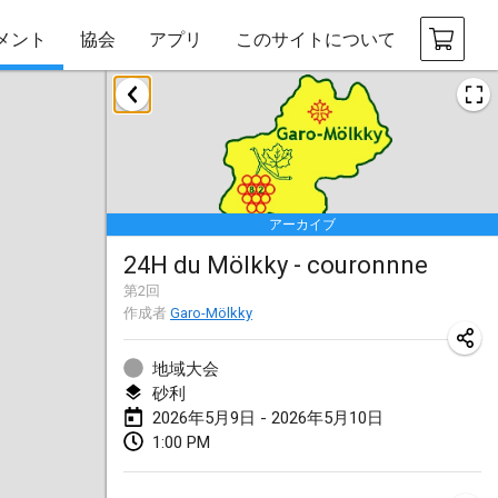
メント
協会
アプリ
このサイトについて
2026年1月
Tournoi de la bonne année
2026年1月10日
|
フランス
アーカイブ
Open de Boulay Triplette
24H du Mölkky - couronnne
2026年1月17日
|
フランス
第
2
回
中止
作成者
Garo-Mölkky
Concours de Honnelles
2026年1月18日
|
ベルギー
地域大会
砂利
Tournoi de Mölkky - Lesfous Dubâtonvaigeois
2026年5月9日 - 2026年5月10日
2026年1月31日
|
フランス
1:00 PM
2026年2月