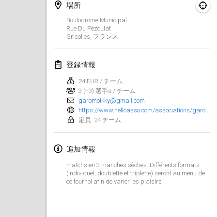
場所
Finska Social Tournament and World Championship Squad Selection
Boulodrome Municipal
2026年2月1日
|
オーストラリア
Rue Du Pézoulat
Grisolles
,
フランス
Indoor Polish Open 2026 - Doubles
2026年2月7日
|
ポーランド
登録情報
24 EUR / チーム
Lazala Indoor Cup ZMGZEG
3 (+3) 選手s / チーム
2026年2月7日
|
ハンガリー
garomolkky@gmail.com
https://www.helloasso.com/associations/garo-molkky/evenements/les-24h-du-molkky-2026
Indoor Polish Open 2026 - Singles
定員: 24 チーム
2026年2月8日
|
ポーランド
追加情報
StranaMölkky
matchs en 3 manches sèches. Différents formats
2026年2月14日
|
イタリア
(individuel, doublette et triplette) seront au menu de
ce tournoi afin de varier les plaisirs !
GB Master
2026年2月21日
|
イギリス