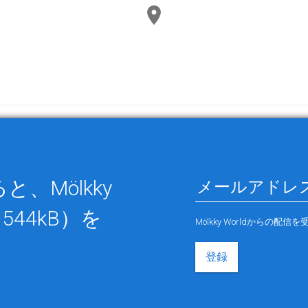
、Mölkky
544kB）を
Mölkky Worldから
登録