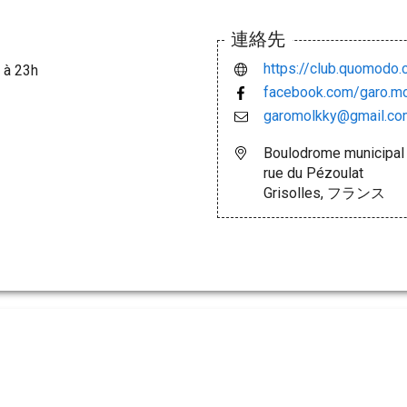
連絡先
https://club.quomodo
 à 23h
facebook.com/garo.m
garomolkky@gmail.co
Boulodrome municipal
rue du Pézoulat
Grisolles, フランス