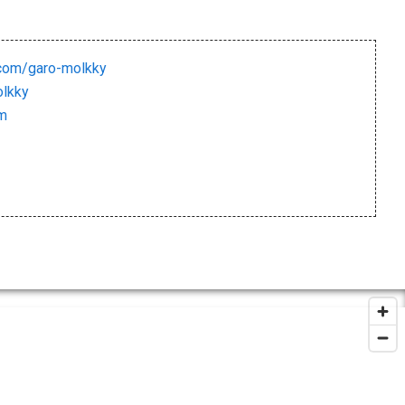
.com/garo-molkky
olkky
m