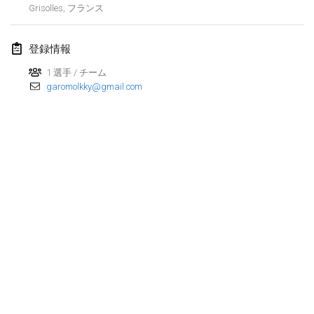
Grisolles
,
フランス
Lumi Mölkky
2018年2月3日
|
フィンランド
登録情報
Tournoi de la St Valentin
1 選手 / チーム
garomolkky@gmail.com
2018年2月10日
|
フランス
Faschings-Mölkky
2018年2月11日
|
ドイツ
Rakovnické mölkkování
2018年2月24日
|
チェコ
SM HalliMölkky - Finnish Championship
2018年2月24日
|
フィンランド
Tournoi de l'ASSER
リストを表示
2018年2月24日
|
フランス
表示中
243
トーナメント
監修:
Mölkk Your World