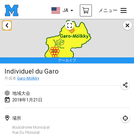
JA
メニュー
2018年1月
Open des rois de Mölkky
2018年1月21日
|
フランス
アーカイブ
Individuel du Garo
Individuel du Garo
2018年1月21日
|
フランス
作成者
Garo-Mölkky
Tournoi d'Hiver
2018年1月27日
|
フランス
地域大会
2018年1月21日
Tournoi de Mölkky - Lesfous Dubâtonvaigeois
2018年1月27日
|
フランス
場所
Boulodrome Municipal
2018年2月
Rue Du Pézoulat