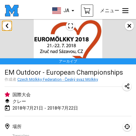
JA
メニュー
2018年1月
Open des rois de Mölkky
2018年1月21日
|
フランス
アーカイブ
Individuel du Garo
EM Outdoor - European Championships
2018年1月21日
|
フランス
作成者
Czech Mölkky Federation - Český svaz Mölkky
Tournoi d'Hiver
2018年1月27日
|
フランス
国際大会
クレー
Tournoi de Mölkky - Lesfous Dubâtonvaigeois
2018年7月21日 - 2018年7月22日
2018年1月27日
|
フランス
場所
2018年2月
Tennisline