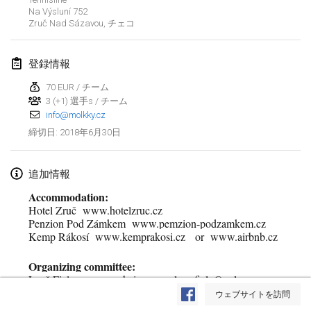
Na Výsluní 752
Lumi Mölkky
Zruč Nad Sázavou
,
チェコ
2018年2月3日
|
フィンランド
登録情報
Tournoi de la St Valentin
2018年2月10日
|
フランス
70 EUR / チーム
3 (+1) 選手s / チーム
info@molkky.cz
Faschings-Mölkky
2018年6月30日
締切日
:
2018年2月11日
|
ドイツ
Rakovnické mölkkování
追加情報
2018年2月24日
|
チェコ
Accommodation:
Hotel Zruč www.hotelzruc.cz
SM HalliMölkky - Finnish Championship
Penzion Pod Zámkem www.pemzion-podzamkem.cz
Kemp Rákosí www.kemprakosi.cz or www.airbnb.cz
2018年2月24日
|
フィンランド
Organizing committee:
Tournoi de l'ASSER
リストを表示
Leoš Fiala chairman
leos.fiala@volny.cz
2018年2月24日
|
フランス
Dagmar Fialová tournament director
ウェブサイトを訪問
表示中
243
トーナメント
dagmar.fialova1@seznam.cz
監修:
Mölkk Your World