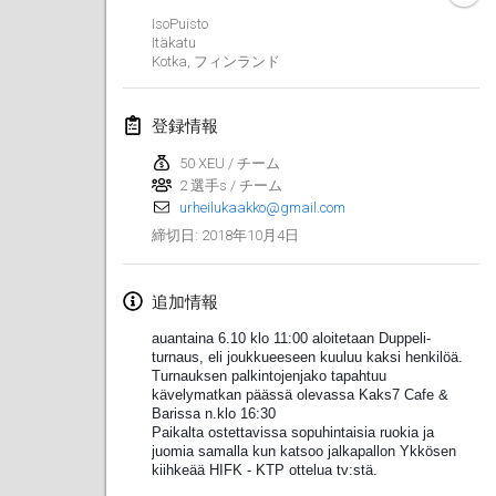
IsoPuisto
Lumi Mölkky
Itäkatu
2018年2月3日
|
フィンランド
Kotka
,
フィンランド
Tournoi de la St Valentin
登録情報
2018年2月10日
|
フランス
50 XEU / チーム
2 選手s / チーム
Faschings-Mölkky
urheilukaakko@gmail.com
2018年2月11日
|
ドイツ
2018年10月4日
締切日
:
Rakovnické mölkkování
2018年2月24日
|
チェコ
追加情報
auantaina 6.10 klo 11:00 aloitetaan Duppeli-
SM HalliMölkky - Finnish Championship
turnaus, eli joukkueeseen kuuluu kaksi henkilöä.
Turnauksen palkintojenjako tapahtuu
2018年2月24日
|
フィンランド
kävelymatkan päässä olevassa Kaks7 Cafe &
Barissa n.klo 16:30
Tournoi de l'ASSER
Paikalta ostettavissa sopuhintaisia ruokia ja
juomia samalla kun katsoo jalkapallon Ykkösen
2018年2月24日
|
フランス
kiihkeää HIFK - KTP ottelua tv:stä.