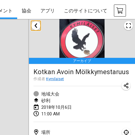
メント
協会
アプリ
このサイトについて
2018年1月
Open des rois de Mölkky
2018年1月21日
|
フランス
アーカイブ
Individuel du Garo
Kotkan Avoin Mölkkymestaruus
2018年1月21日
|
フランス
作成者
Kymilaiset
Tournoi d'Hiver
2018年1月27日
|
フランス
地域大会
砂利
Tournoi de Mölkky - Lesfous Dubâtonvaigeois
2018年10月6日
11:00 AM
2018年1月27日
|
フランス
2018年2月
場所