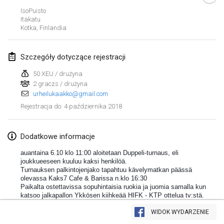
IsoPuisto
Lumi Mölkky
Itäkatu
3 lut 2018
|
Finlandia
Kotka
,
Finlandia
Tournoi de la St Valentin
Szczegóły dotyczące rejestracji
10 lut 2018
|
Francja
50 XEU / drużyna
2 graczs / drużyna
Faschings-Mölkky
urheilukaakko@gmail.com
11 lut 2018
|
Niemcy
4 października 2018
Rejestracja do
:
Rakovnické mölkkování
24 lut 2018
|
Czechy
Dodatkowe informacje
auantaina 6.10 klo 11:00 aloitetaan Duppeli-turnaus, eli
SM HalliMölkky - Finnish Championship
joukkueeseen kuuluu kaksi henkilöä.
Turnauksen palkintojenjako tapahtuu kävelymatkan päässä
24 lut 2018
|
Finlandia
olevassa Kaks7 Cafe & Barissa n.klo 16:30
Paikalta ostettavissa sopuhintaisia ruokia ja juomia samalla kun
Tournoi de l'ASSER
katsoo jalkapallon Ykkösen kiihkeää HIFK - KTP ottelua tv:stä.
Lista widoku
24 lut 2018
|
Francja
Sunnuntaina 7.10 klo 11:00 pelataan Singeli-turnaus, eli
WIDOK WYDARZENIE
Wyświetlanie
243
turniejów
joukkueeseen kuuluu vain heittäjä itse. Välittömästi turnauksen
Kuratorowany przez
Mölkk Your World