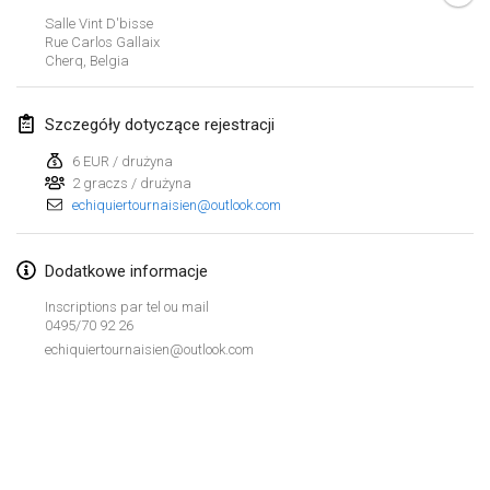
Salle Vint D'bisse
Lumi Mölkky
Rue Carlos Gallaix
3 lut 2018
|
Finlandia
Cherq
,
Belgia
Tournoi de la St Valentin
Szczegóły dotyczące rejestracji
10 lut 2018
|
Francja
6 EUR / drużyna
2 graczs / drużyna
Faschings-Mölkky
echiquiertournaisien@outlook.com
11 lut 2018
|
Niemcy
Rakovnické mölkkování
Dodatkowe informacje
24 lut 2018
|
Czechy
Inscriptions par tel ou mail
0495/70 92 26
SM HalliMölkky - Finnish Championship
echiquiertournaisien@outlook.com
24 lut 2018
|
Finlandia
Tournoi de l'ASSER
Lista widoku
24 lut 2018
|
Francja
Wyświetlanie
243
turniejów
Kuratorowany przez
Mölkk Your World