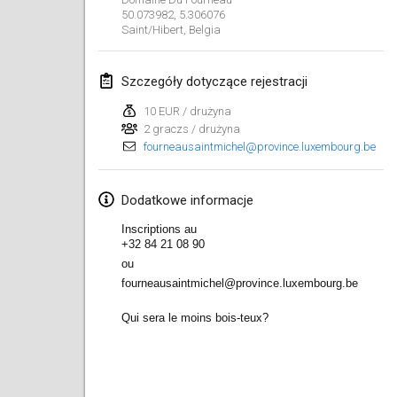
50.073982, 5.306076
Lumi Mölkky
Saint/Hibert
,
Belgia
3 lut 2018
|
Finlandia
Szczegóły dotyczące rejestracji
Tournoi de la St Valentin
10 lut 2018
|
Francja
10 EUR / drużyna
2 graczs / drużyna
fourneausaintmichel@province.luxembourg.be
Faschings-Mölkky
11 lut 2018
|
Niemcy
Dodatkowe informacje
Rakovnické mölkkování
Inscriptions au
24 lut 2018
|
Czechy
+32 84 21 08 90
ou
SM HalliMölkky - Finnish Championship
fourneausaintmichel@province.luxembourg.be
24 lut 2018
|
Finlandia
Qui sera le moins bois-teux?
Tournoi de l'ASSER
24 lut 2018
|
Francja