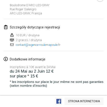
Boulodrome D'ARC-LES-GRAY
Lumi Mölkky
Rue Roger Salengro
3 lut 2018
|
Finlandia
ARC-LES-GRAY
,
Francja
Tournoi de la St Valentin
Szczegóły dotyczące rejestracji
10 lut 2018
|
Francja
10 EUR / drużyna
2 graczs / drużyna
Faschings-Mölkky
contact@agence-roulemapoule.fr
11 lut 2018
|
Niemcy
Rakovnické mölkkování
Dodatkowe informacje
24 lut 2018
|
Czechy
Inscriptions à 10€ avant le 24 Mai
du 24 Mai au 2 Juin 12 €
sur place * 15 €
SM HalliMölkky - Finnish Championship
24 lut 2018
|
Finlandia
* les inscriptions sur place le jour même ne sont pas garanties
(selon nombre d'inscrits)
Tournoi de l'ASSER
Lista widoku
24 lut 2018
|
Francja
4 places qualificatives à Ornans
STRONA INTERNETOWA
Wyświetlanie
243
turniejów
Vainqueurs du tournoi
Kuratorowany przez
Mölkk Your World