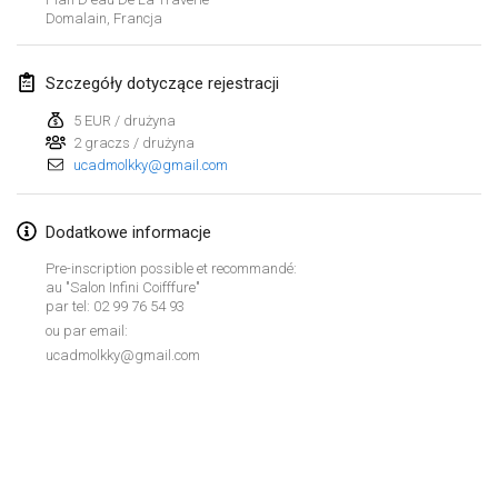
Domalain
,
Francja
Lumi Mölkky
3 lut 2018
|
Finlandia
Szczegóły dotyczące rejestracji
Tournoi de la St Valentin
5 EUR / drużyna
10 lut 2018
|
Francja
2 graczs / drużyna
ucadmolkky@gmail.com
Faschings-Mölkky
11 lut 2018
|
Niemcy
Dodatkowe informacje
Pre-inscription possible et recommandé:
Rakovnické mölkkování
au "Salon Infini Coifffure"
24 lut 2018
|
Czechy
par tel: 02 99 76 54 93
ou par email:
SM HalliMölkky - Finnish Championship
ucadmolkky@gmail.com
24 lut 2018
|
Finlandia
Tournoi de l'ASSER
Lista widoku
24 lut 2018
|
Francja
Wyświetlanie
243
turniejów
Kuratorowany przez
Mölkk Your World