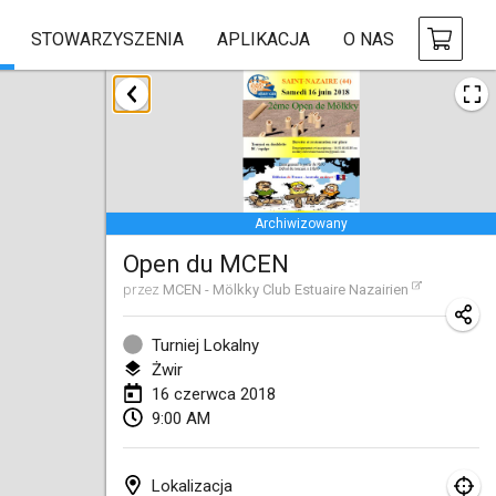
STOWARZYSZENIA
APLIKACJA
O NAS
styczeń 2018
Open des rois de Mölkky
21 sty 2018
|
Francja
Archiwizowany
Individuel du Garo
Open du MCEN
21 sty 2018
|
Francja
przez
MCEN - Mölkky Club Estuaire Nazairien
Tournoi d'Hiver
27 sty 2018
|
Francja
Turniej Lokalny
Żwir
Tournoi de Mölkky - Lesfous Dubâtonvaigeois
16 czerwca 2018
9:00 AM
27 sty 2018
|
Francja
luty 2018
Lokalizacja