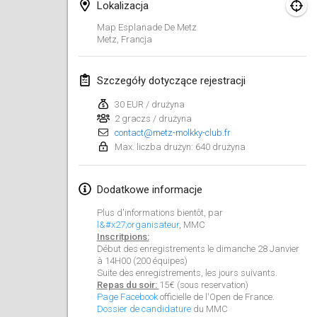
Lokalizacja
Lumi Mölkky
Map Esplanade De Metz
3 lut 2018
|
Finlandia
Metz
,
Francja
Tournoi de la St Valentin
Szczegóły dotyczące rejestracji
10 lut 2018
|
Francja
30 EUR / drużyna
2 graczs / drużyna
Faschings-Mölkky
contact@metz-molkky-club.fr
11 lut 2018
|
Niemcy
Max. liczba drużyn: 640 drużyna
Rakovnické mölkkování
Dodatkowe informacje
24 lut 2018
|
Czechy
Plus d'informations bientôt, par
SM HalliMölkky - Finnish Championship
l&#x27;organisateur
, MMC
Inscritpions:
24 lut 2018
|
Finlandia
Début des enregistrements le dimanche 28 Janvier
à 14H00 (200 équipes)
Suite des enregistrements, les jours suivants.
Tournoi de l'ASSER
Repas du soir:
15€ (sous reservation)
24 lut 2018
|
Francja
Page Facebook
officielle de l'Open de France.
Dossier de candidature
du MMC