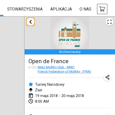
STOWARZYSZENIA
APLIKACJA
O NAS
styczeń 2018
Open des rois de Mölkky
21 sty 2018
|
Francja
Archiwizowany
Individuel du Garo
Open de France
21 sty 2018
|
Francja
przez
Metz Molkky Club - MMC
French Federation of Mölkky - FFMö
Tournoi d'Hiver
27 sty 2018
|
Francja
Turniej Narodowy
Żwir
Tournoi de Mölkky - Lesfous Dubâtonvaigeois
19 maja 2018 - 20 maja 2018
27 sty 2018
|
Francja
8:00 AM
luty 2018