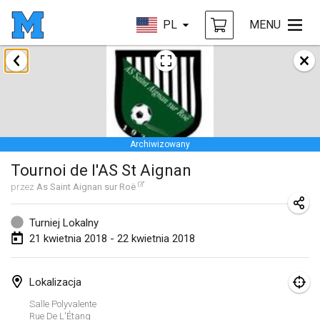
PL
MENU
styczeń 2018
Open des rois de Mölkky
21 sty 2018
|
Francja
Archiwizowany
Individuel du Garo
Tournoi de l'AS St Aignan
21 sty 2018
|
Francja
przez
As Saint Aignan sur Roë
Tournoi d'Hiver
27 sty 2018
|
Francja
Turniej Lokalny
21 kwietnia 2018 - 22 kwietnia 2018
Tournoi de Mölkky - Lesfous Dubâtonvaigeois
27 sty 2018
|
Francja
Lokalizacja
Salle Polyvalente
luty 2018
Rue De L'Étang