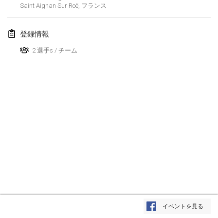
Saint Aignan Sur Roë
,
フランス
Lumi Mölkky
2018年2月3日
|
フィンランド
登録情報
Tournoi de la St Valentin
2 選手s / チーム
2018年2月10日
|
フランス
Faschings-Mölkky
2018年2月11日
|
ドイツ
Rakovnické mölkkování
2018年2月24日
|
チェコ
SM HalliMölkky - Finnish Championship
2018年2月24日
|
フィンランド
Tournoi de l'ASSER
リストを表示
2018年2月24日
|
フランス
イベントを見る
表示中
243
トーナメント
監修:
Mölkk Your World