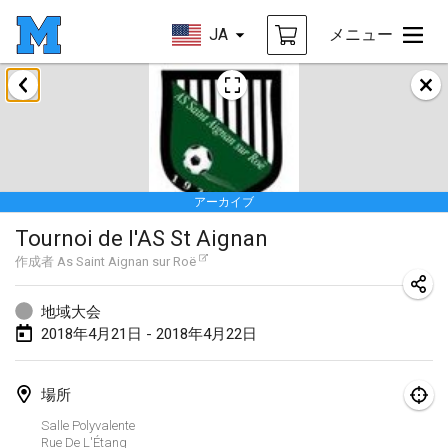
JA
メニュー
2018年1月
Open des rois de Mölkky
2018年1月21日
|
フランス
アーカイブ
Individuel du Garo
Tournoi de l'AS St Aignan
2018年1月21日
|
フランス
作成者
As Saint Aignan sur Roë
Tournoi d'Hiver
2018年1月27日
|
フランス
地域大会
2018年4月21日 - 2018年4月22日
Tournoi de Mölkky - Lesfous Dubâtonvaigeois
2018年1月27日
|
フランス
場所
Salle Polyvalente
2018年2月
Rue De L'Étang