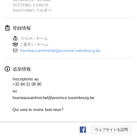
50.073982, 5.306076
Lumi Mölkky
Saint/Hibert
,
ベルギー
2018年2月3日
|
フィンランド
登録情報
Tournoi de la St Valentin
2018年2月10日
|
フランス
10 EUR / チーム
2 選手s / チーム
fourneausaintmichel@province.luxembourg.be
Faschings-Mölkky
2018年2月11日
|
ドイツ
追加情報
Rakovnické mölkkování
Inscriptions au
2018年2月24日
|
チェコ
+32 84 21 08 90
ou
SM HalliMölkky - Finnish Championship
fourneausaintmichel@province.luxembourg.be
2018年2月24日
|
フィンランド
Qui sera le moins bois-teux?
Tournoi de l'ASSER
リストを表示
2018年2月24日
|
フランス
ウェブサイトを訪問
表示中
243
トーナメント
監修:
Mölkk Your World