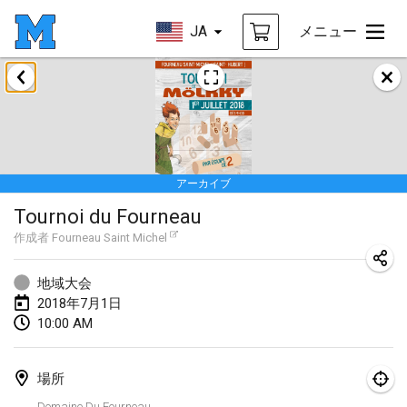
JA
メニュー
2018年1月
Open des rois de Mölkky
2018年1月21日
|
フランス
アーカイブ
Individuel du Garo
Tournoi du Fourneau
2018年1月21日
|
フランス
作成者
Fourneau Saint Michel
Tournoi d'Hiver
2018年1月27日
|
フランス
地域大会
2018年7月1日
Tournoi de Mölkky - Lesfous Dubâtonvaigeois
10:00 AM
2018年1月27日
|
フランス
場所
2018年2月
Domaine Du Fourneau