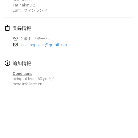
Tarinakatu
2
Lumi Mölkky
Lahti
,
フィンランド
2018年2月3日
|
フィンランド
登録情報
Tournoi de la St Valentin
2018年2月10日
|
フランス
2 選手s / チーム
jake.ropponen@gmail.com
Faschings-Mölkky
2018年2月11日
|
ドイツ
追加情報
Conditions
:
Rakovnické mölkkování
being at least 60 y.o. ^_^
2018年2月24日
|
チェコ
more info later on...
SM HalliMölkky - Finnish Championship
2018年2月24日
|
フィンランド
Tournoi de l'ASSER
リストを表示
2018年2月24日
|
フランス
表示中
243
トーナメント
監修:
Mölkk Your World