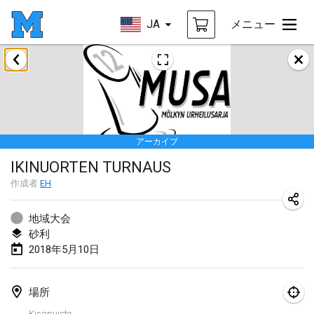
JA
メニュー
2018年1月
Open des rois de Mölkky
2018年1月21日
|
フランス
アーカイブ
Individuel du Garo
IKINUORTEN TURNAUS
2018年1月21日
|
フランス
作成者
EH
Tournoi d'Hiver
2018年1月27日
|
フランス
地域大会
砂利
Tournoi de Mölkky - Lesfous Dubâtonvaigeois
2018年5月10日
2018年1月27日
|
フランス
場所
2018年2月
Kisapuisto