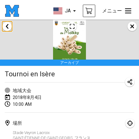
JA
メニュー
2018年1月
Open des rois de Mölkky
2018年1月21日
|
フランス
アーカイブ
Individuel du Garo
Tournoi en Isère
2018年1月21日
|
フランス
Tournoi d'Hiver
地域大会
2018年1月27日
|
フランス
2018年8月4日
10:00 AM
Tournoi de Mölkky - Lesfous Dubâtonvaigeois
2018年1月27日
|
フランス
場所
Stade Veyron Lacroix
2018年2月
SAINT-ÉTIENNE-DE-SAINT-GEOIRS
,
フランス