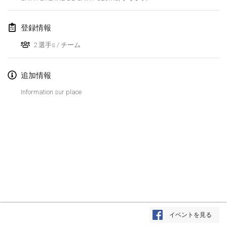
Lumi Mölkky
2018年2月3日
|
フィンランド
登録情報
2 選手s / チーム
Tournoi de la St Valentin
2018年2月10日
|
フランス
追加情報
Faschings-Mölkky
Information sur place
2018年2月11日
|
ドイツ
Rakovnické mölkkování
2018年2月24日
|
チェコ
SM HalliMölkky - Finnish Championship
2018年2月24日
|
フィンランド
Tournoi de l'ASSER
リストを表示
2018年2月24日
|
フランス
イベントを見る
表示中
243
トーナメント
監修:
Mölkk Your World