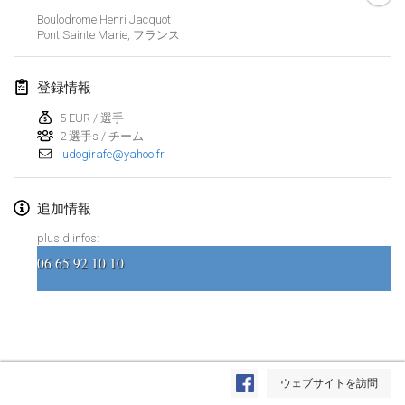
Boulodrome Henri Jacquot
Lumi Mölkky
Pont Sainte Marie
,
フランス
2018年2月3日
|
フィンランド
登録情報
Tournoi de la St Valentin
2018年2月10日
|
フランス
5 EUR / 選手
2 選手s / チーム
ludogirafe@yahoo.fr
Faschings-Mölkky
2018年2月11日
|
ドイツ
追加情報
Rakovnické mölkkování
plus d infos:
2018年2月24日
|
チェコ
06 65 92 10 10
SM HalliMölkky - Finnish Championship
2018年2月24日
|
フィンランド
Tournoi de l'ASSER
リストを表示
2018年2月24日
|
フランス
ウェブサイトを訪問
表示中
243
トーナメント
監修:
Mölkk Your World