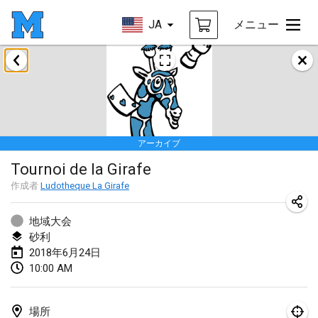
JA
メニュー
2018年1月
Open des rois de Mölkky
2018年1月21日
|
フランス
アーカイブ
Individuel du Garo
Tournoi de la Girafe
2018年1月21日
|
フランス
作成者
Ludotheque La Girafe
Tournoi d'Hiver
2018年1月27日
|
フランス
地域大会
砂利
Tournoi de Mölkky - Lesfous Dubâtonvaigeois
2018年6月24日
10:00 AM
2018年1月27日
|
フランス
2018年2月
場所