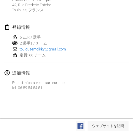
42, Rue Frederic Estebe
Lumi Mölkky
Toulouse
,
フランス
2018年2月3日
|
フィンランド
登録情報
Tournoi de la St Valentin
2018年2月10日
|
フランス
5 EUR / 選手
2 選手s / チーム
toulousemolkky@gmail.com
Faschings-Mölkky
定員: 66 チーム
2018年2月11日
|
ドイツ
追加情報
Rakovnické mölkkování
2018年2月24日
|
チェコ
Plus d infos a venir sur leur site
tel: 06 89 54 84 81
SM HalliMölkky - Finnish Championship
2018年2月24日
|
フィンランド
Tournoi de l'ASSER
リストを表示
2018年2月24日
|
フランス
ウェブサイトを訪問
表示中
243
トーナメント
監修:
Mölkk Your World