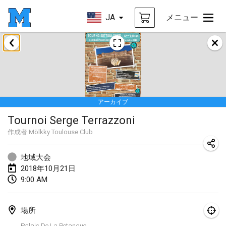
JA
メニュー
2018年1月
Open des rois de Mölkky
2018年1月21日
|
フランス
アーカイブ
Individuel du Garo
Tournoi Serge Terrazzoni
2018年1月21日
|
フランス
作成者
Mölkky Toulouse Club
Tournoi d'Hiver
2018年1月27日
|
フランス
地域大会
2018年10月21日
Tournoi de Mölkky - Lesfous Dubâtonvaigeois
9:00 AM
2018年1月27日
|
フランス
場所
2018年2月
Palais De La Petanque