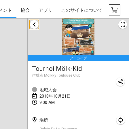
メント
協会
アプリ
このサイトについて
2018年1月
Open des rois de Mölkky
2018年1月21日
|
フランス
アーカイブ
Individuel du Garo
Tournoi Mölk-Kid
2018年1月21日
|
フランス
作成者
Mölkky Toulouse Club
Tournoi d'Hiver
2018年1月27日
|
フランス
地域大会
2018年10月21日
Tournoi de Mölkky - Lesfous Dubâtonvaigeois
9:00 AM
2018年1月27日
|
フランス
場所
2018年2月
Palais De La Petanque