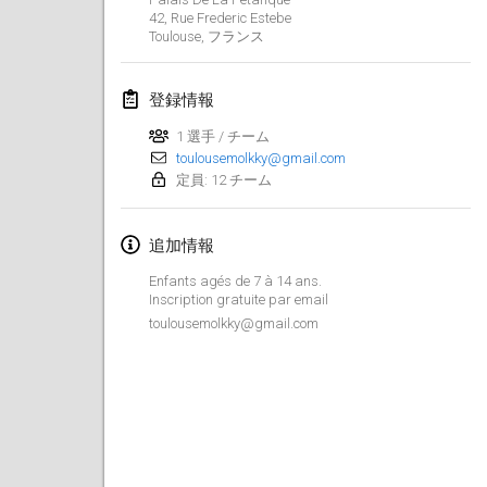
42, Rue Frederic Estebe
Lumi Mölkky
Toulouse
,
フランス
2018年2月3日
|
フィンランド
登録情報
Tournoi de la St Valentin
2018年2月10日
|
フランス
1 選手 / チーム
toulousemolkky@gmail.com
定員: 12 チーム
Faschings-Mölkky
2018年2月11日
|
ドイツ
追加情報
Rakovnické mölkkování
Enfants agés de 7 à 14 ans.
2018年2月24日
|
チェコ
Inscription gratuite par email
toulousemolkky@gmail.com
SM HalliMölkky - Finnish Championship
2018年2月24日
|
フィンランド
Tournoi de l'ASSER
2018年2月24日
|
フランス