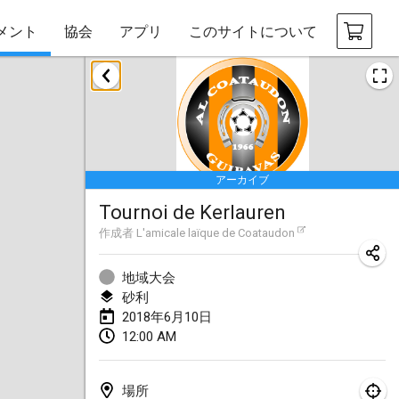
メント
協会
アプリ
このサイトについて
2018年1月
Open des rois de Mölkky
2018年1月21日
|
フランス
アーカイブ
Individuel du Garo
Tournoi de Kerlauren
2018年1月21日
|
フランス
作成者
L'amicale laïque de Coataudon
Tournoi d'Hiver
2018年1月27日
|
フランス
地域大会
砂利
Tournoi de Mölkky - Lesfous Dubâtonvaigeois
2018年6月10日
12:00 AM
2018年1月27日
|
フランス
2018年2月
場所