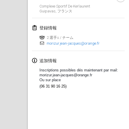
Complexe Sportif De Kerlaurent
Lumi Mölkky
Guipavas
,
フランス
2018年2月3日
|
フィンランド
登録情報
Tournoi de la St Valentin
2018年2月10日
|
フランス
2 選手s / チーム
morizur.jean-jacques@orange.fr
Faschings-Mölkky
2018年2月11日
|
ドイツ
追加情報
Inscriptions possibles dés maintenant par mail:
Rakovnické mölkkování
morizur.jean-jacques@orange.fr
2018年2月24日
|
チェコ
Ou sur place
(
06 31 90 16 25)
SM HalliMölkky - Finnish Championship
2018年2月24日
|
フィンランド
Tournoi de l'ASSER
2018年2月24日
|
フランス