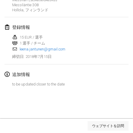
Messiläntie 308
Lumi Mölkky
Hollola
,
フィンランド
2018年2月3日
|
フィンランド
登録情報
Tournoi de la St Valentin
2018年2月10日
|
フランス
15 EUR / 選手
1 選手 / チーム
leena.jantunen@gmail.com
Faschings-Mölkky
2018年7月15日
締切日
:
2018年2月11日
|
ドイツ
Rakovnické mölkkování
追加情報
2018年2月24日
|
チェコ
to be updated closer to the date
SM HalliMölkky - Finnish Championship
2018年2月24日
|
フィンランド
Tournoi de l'ASSER
リストを表示
2018年2月24日
|
フランス
ウェブサイトを訪問
表示中
243
トーナメント
監修:
Mölkk Your World