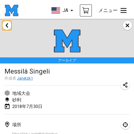
JA
メニュー
2018年1月
Open des rois de Mölkky
2018年1月21日
|
フランス
アーカイブ
Individuel du Garo
Messilä Singeli
2018年1月21日
|
フランス
作成者
Janetzk1
Tournoi d'Hiver
2018年1月27日
|
フランス
地域大会
砂利
Tournoi de Mölkky - Lesfous Dubâtonvaigeois
2018年7月30日
2018年1月27日
|
フランス
場所
2018年2月
Messilän Laskettelukeskus