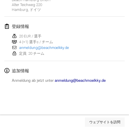
Alter Teichweg 220
Lumi Mölkky
Hamburg
,
ドイツ
2018年2月3日
|
フィンランド
登録情報
Tournoi de la St Valentin
2018年2月10日
|
フランス
20 EUR / 選手
4 (+1) 選手s / チーム
anmeldung@beachmoelkky.de
Faschings-Mölkky
定員: 20 チーム
2018年2月11日
|
ドイツ
追加情報
Rakovnické mölkkování
2018年2月24日
|
チェコ
Anmeldung ab jetzt unter
anmeldung@beachmoelkky.de
SM HalliMölkky - Finnish Championship
2018年2月24日
|
フィンランド
Tournoi de l'ASSER
リストを表示
2018年2月24日
|
フランス
ウェブサイトを訪問
表示中
243
トーナメント
監修:
Mölkk Your World