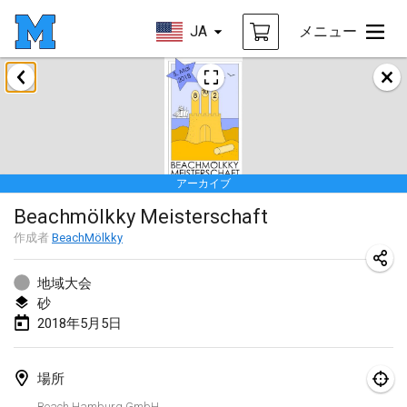
JA
メニュー
2018年1月
Open des rois de Mölkky
2018年1月21日
|
フランス
アーカイブ
Individuel du Garo
Beachmölkky Meisterschaft
2018年1月21日
|
フランス
作成者
BeachMölkky
Tournoi d'Hiver
2018年1月27日
|
フランス
地域大会
砂
Tournoi de Mölkky - Lesfous Dubâtonvaigeois
2018年5月5日
2018年1月27日
|
フランス
場所
2018年2月
Beach Hamburg GmbH