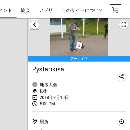
メント
協会
アプリ
このサイトについて
2018年1月
Open des rois de Mölkky
2018年1月21日
|
フランス
アーカイブ
Individuel du Garo
Pystärikisa
2018年1月21日
|
フランス
Tournoi d'Hiver
地域大会
2018年1月27日
|
フランス
砂利
2018年8月10日
Tournoi de Mölkky - Lesfous Dubâtonvaigeois
5:00 PM
2018年1月27日
|
フランス
場所
2018年2月