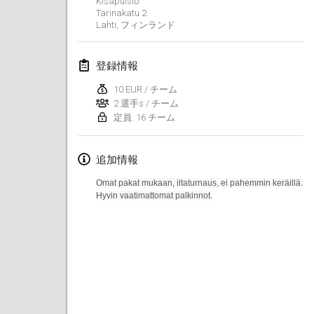
Kisapuisto
Tarinakatu
2
Lumi Mölkky
Lahti
,
フィンランド
2018年2月3日
|
フィンランド
登録情報
Tournoi de la St Valentin
2018年2月10日
|
フランス
10 EUR / チーム
2 選手s / チーム
定員: 16 チーム
Faschings-Mölkky
2018年2月11日
|
ドイツ
追加情報
Rakovnické mölkkování
Omat pakat mukaan
, iltaturnaus, ei pahemmin keräillä.
2018年2月24日
|
チェコ
Hyvin vaatimattomat palkinnot.
SM HalliMölkky - Finnish Championship
2018年2月24日
|
フィンランド
Tournoi de l'ASSER
2018年2月24日
|
フランス