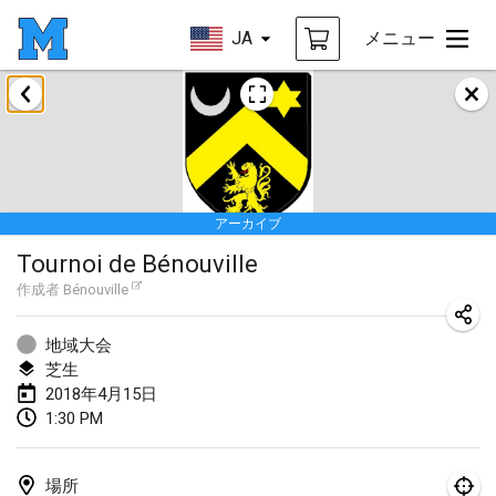
JA
メニュー
2018年1月
Open des rois de Mölkky
2018年1月21日
|
フランス
アーカイブ
Individuel du Garo
Tournoi de Bénouville
2018年1月21日
|
フランス
作成者
Bénouville
Tournoi d'Hiver
2018年1月27日
|
フランス
地域大会
芝生
Tournoi de Mölkky - Lesfous Dubâtonvaigeois
2018年4月15日
1:30 PM
2018年1月27日
|
フランス
2018年2月
場所