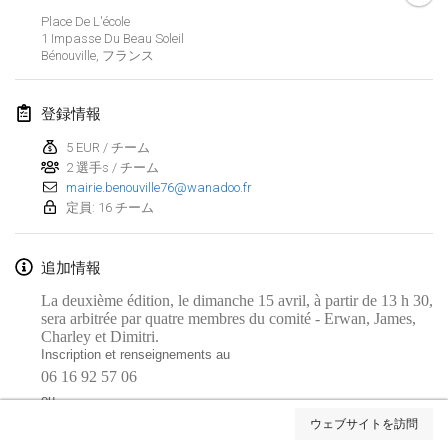
Place De L'école
Lumi Mölkky
1 Impasse Du Beau Soleil
2018年2月3日
|
フィンランド
Bénouville
,
フランス
Tournoi de la St Valentin
登録情報
2018年2月10日
|
フランス
5 EUR / チーム
2 選手s / チーム
Faschings-Mölkky
mairie.benouville76@wanadoo.fr
2018年2月11日
|
ドイツ
定員: 16 チーム
Rakovnické mölkkování
追加情報
2018年2月24日
|
チェコ
La deuxième édition, le dimanche 15 avril, à partir de 13 h 30,
SM HalliMölkky - Finnish Championship
sera arbitrée par quatre membres du comité - Erwan, James,
Charley et Dimitri.
2018年2月24日
|
フィンランド
Inscription et renseignements au
06 16 92 57 06
Tournoi de l'ASSER
リストを表示
ou
2018年2月24日
|
フランス
06 31 00 09 28
ウェブサイトを訪問
表示中
243
トーナメント
監修:
Mölkk Your World