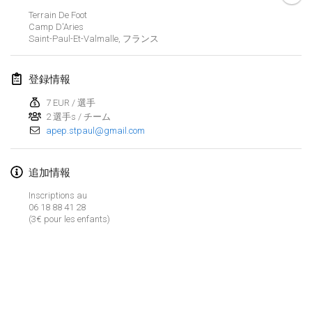
Terrain De Foot
Lumi Mölkky
Camp D'Aries
2018年2月3日
|
フィンランド
Saint-Paul-Et-Valmalle
,
フランス
Tournoi de la St Valentin
登録情報
2018年2月10日
|
フランス
7 EUR / 選手
2 選手s / チーム
Faschings-Mölkky
apep.stpaul@gmail.com
2018年2月11日
|
ドイツ
Rakovnické mölkkování
追加情報
2018年2月24日
|
チェコ
Inscriptions au
06 18 88 41 28
(3€ pour les enfants)
SM HalliMölkky - Finnish Championship
2018年2月24日
|
フィンランド
Tournoi de l'ASSER
リストを表示
2018年2月24日
|
フランス
表示中
243
トーナメント
監修:
Mölkk Your World