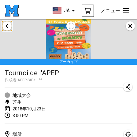
JA
メニュー
2018年1月
Open des rois de Mölkky
2018年1月21日
|
フランス
アーカイブ
Individuel du Garo
Tournoi de l'APEP
2018年1月21日
|
フランス
作成者
APEP StPaul
Tournoi d'Hiver
2018年1月27日
|
フランス
地域大会
芝生
Tournoi de Mölkky - Lesfous Dubâtonvaigeois
2018年10月23日
3:00 PM
2018年1月27日
|
フランス
2018年2月
場所